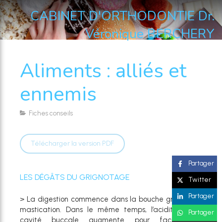
CABINET D'ORTHODONTIE Dr.
Véronique BERCHERY
Aliments : alliés et
ennemis
Fiches conseils
Télécharger la version PDF
Partager
LES DÉGÂTS DU GRIGNOTAGE
Twitter
Partager
> La digestion commence dans la bouche grâce à la
mastication. Dans le même temps, l’acidité de la
Partager
cavité buccale augmente pour faciliter la