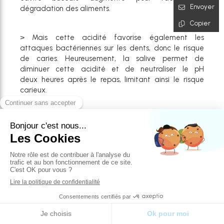
Envoyer
dégradation des aliments.
Copier
> Mais cette acidité favorise également les
attaques bactériennes sur les dents, donc le risque
de caries. Heureusement, la salive permet de
diminuer cette acidité et de neutraliser le pH
deux heures après le repas, limitant ainsi le risque
carieux.
> Si l’on grignote plusieurs fois par jour, des aliments
sucrés de surcroît, la salive n’a pas le temps de
rééquilibrer le pH, et les bactéries peuvent se nourrir
tranquillement dans un environnement ultra favorabl