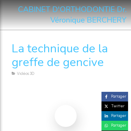
CABINET D'ORTHODONTIE Dr.
Véronique BERCHERY
La technique de la
greffe de gencive
Vidéos 3D
Partager
Twitter
Partager
Partager